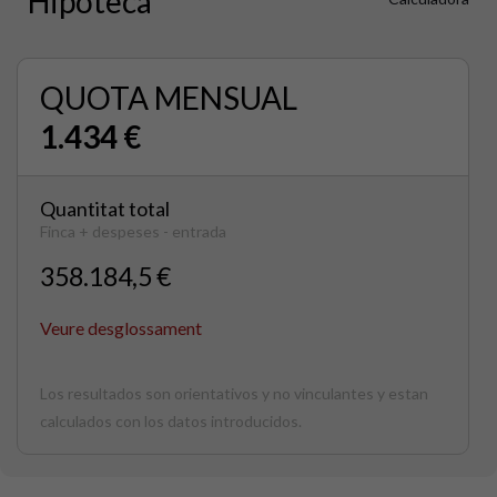
Hipoteca
QUOTA MENSUAL
1.434 €
Quantitat total
Finca + despeses - entrada
358.184,5 €
Veure desglossament
Los resultados son orientativos y no vinculantes y estan
calculados con los datos introducidos.