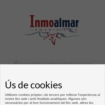
Pisos y casas en venta en Fuengirola
Ús de cookies
Copyright © 2026. Tots els drets reservats.
Desenvolupat per
Inmoenter
.
Avís legal
|
política de protecció de
dades
|
Cookies policy
Utilitzem cookies pròpies i de tercers per millorar l'experiència al
nostre lloc web i amb finalitats analítiques. Algunes són
necessàries per al bon funcionament del lloc web, altres les