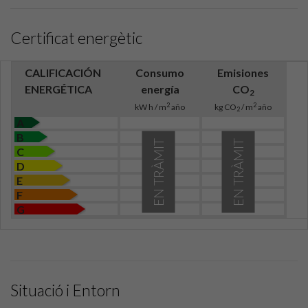
Certificat energètic
CALIFICACIÓN
Consumo
Emisiones
ENERGÉTICA
energía
CO
2
2
2
kW h / m
año
kg CO
/ m
año
2
A
B
EN TRÀMIT
EN TRÀMIT
C
D
E
F
G
Situació i Entorn