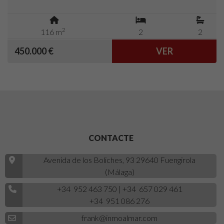
2
116 m
2
2
450.000 €
VER
CONTACTE
Avenida de los Boliches, 93 29640 Fuengirola
(Málaga)
+34 952 463 750
|
+34 657 029 461
+34 951 086 276
frank@inmoalmar.com