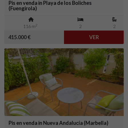
Pis en venda in Playa de los Boliches
(Fuengirola)
2
116 m
2
2
415.000 €
VER
Pis en venda in Nueva Andalucía (Marbella)