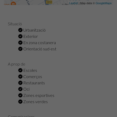
Leaflet
| Map data ©
GoogleMaps
Situació
Urbanització
Exterior
En zona costanera
Orientació sud-est
A prop de
Escoles
Comerços
Restaurants
Oci
Zones esportives
Zones verdes
Comunicacions