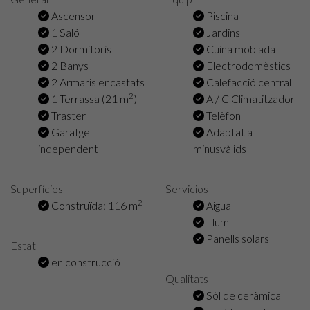
Ascensor
Piscina
1 Saló
Jardins
2 Dormitoris
Cuina moblada
2 Banys
Electrodomèstics
2 Armaris encastats
Calefacció central
2
1 Terrassa (21 m
)
A / C Climatitzador
Traster
Telèfon
Garatge
Adaptat a
independent
minusvàlids
Superfícies
Servicios
2
Construïda: 116 m
Aigua
Llum
Panells solars
Estat
en construcció
Qualitats
Sòl de ceràmica