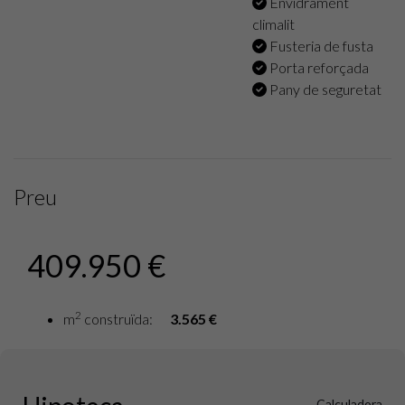
Envidrament
climalit
Fusteria de fusta
Porta reforçada
Pany de seguretat
Preu
409.950 €
2
m
construïda:
3.565 €
Calculadora