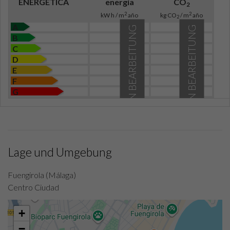
ENERGÉTICA
energía
CO
2
2
2
kW h / m
año
kg CO
/ m
año
2
A
IN BEARBEITUNG
IN BEARBEITUNG
B
C
D
E
F
G
Lage und Umgebung
Fuengirola (Málaga)
Centro Ciudad
+
−