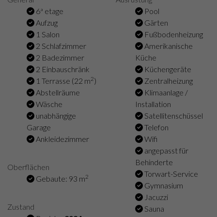
6ª etage
Pool
Aufzug
Gärten
1 Salon
Fußbodenheizung
2 Schlafzimmer
Amerikanische
2 Badezimmer
Küche
2 Einbauschränk
Küchengeräte
2
1 Terrasse (22 m
)
Zentralheizung
Abstellräume
Klimaanlage /
Wäsche
Installation
unabhängige
Satellitenschüssel
Garage
Telefon
Ankleidezimmer
Wifi
angepasst für
Behinderte
Oberflächen
Torwart-Service
2
Gebaute: 93 m
Gymnasium
Jacuzzi
Zustand
Sauna