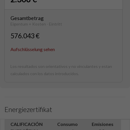
Gesamtbetrag
Eigentum + Kosten - Eintritt
576.043 €
Aufschlüsselung sehen
Los resultados son orientativos y no vinculantes y estan
calculados con los datos introducidos.
Energiezertifikat
CALIFICACIÓN
Consumo
Emisiones