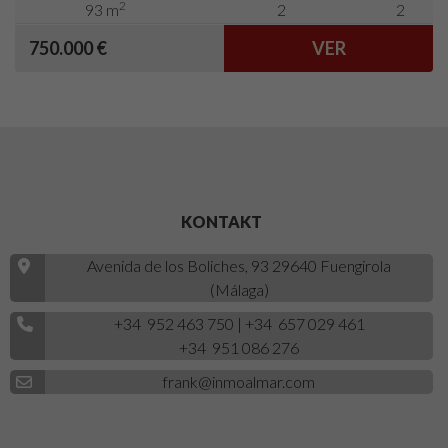
2
93 m
2
2
750.000 €
VER
KONTAKT
Avenida de los Boliches, 93 29640 Fuengirola
(Málaga)
+34 952 463 750
|
+34 657 029 461
+34 951 086 276
frank@inmoalmar.com