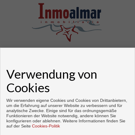
Verwendung von
Wohnungen und häuser zum verkauf in Fuengirola
Cookies
Copyright © 2026. Alle Rechte vorbehalten.
Vorbei sich entwickelt
Inmoenter
.
Aviso legal
|
datenschutzgesetz
|
Wir verwenden eigene Cookies und Cookies von Drittanbietern,
Cookies policy
um die Erfahrung auf unserer Website zu verbessern und für
analytische Zwecke. Einige sind für das ordnungsgemäße
Funktionieren der Website notwendig, andere können Sie
konfigurieren oder ablehnen. Weitere Informationen finden Sie
auf der Seite
Cookies-Politik