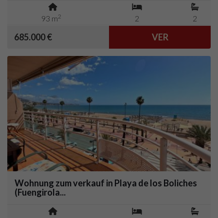
2
93 m
2
2
685.000 €
VER
Wohnung zum verkauf in Playa de los Boliches
(Fuengirola...