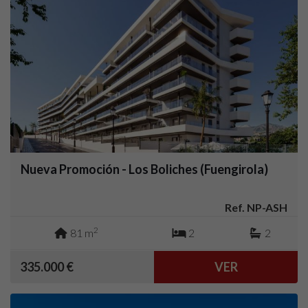
Nueva Promoción - Los Boliches (Fuengirola)
Ref. NP-ASH
2
81 m
2
2
335.000 €
VER