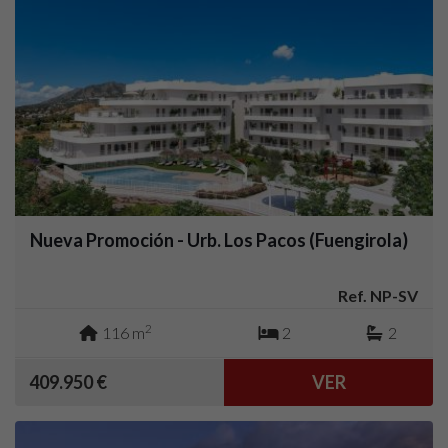
Nueva Promoción - Urb. Los Pacos (Fuengirola)
Ref. NP-SV
2
116 m
2
2
409.950 €
VER