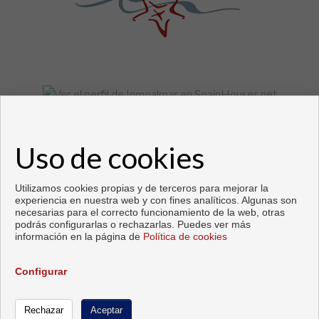
Pisos y casas en venta en Fuengirola
Uso de cookies
Copyright © 2026. Todos los derechos reservados.
Desarrollado por
Inmoenter
.
Aviso legal
|
Política de privacidad
|
Política de Cookies
Utilizamos cookies propias y de terceros para mejorar la
experiencia en nuestra web y con fines analíticos. Algunas son
necesarias para el correcto funcionamiento de la web, otras
podrás configurarlas o rechazarlas. Puedes ver más
información en la página de
Política de cookies
Configurar