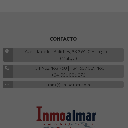
CONTACTO
Avenida de los Boliches, 93 29640 Fuengirola
(Málaga)
+34 952 463 750
|
+34 657 029 461
+34 951 086 276
frank@inmoalmar.com