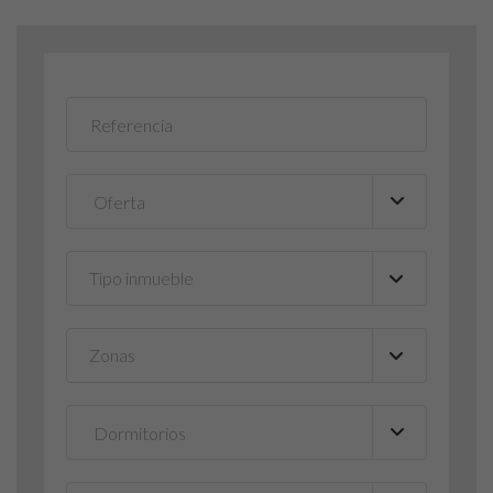
Tipo inmueble
▼
Zonas
▼