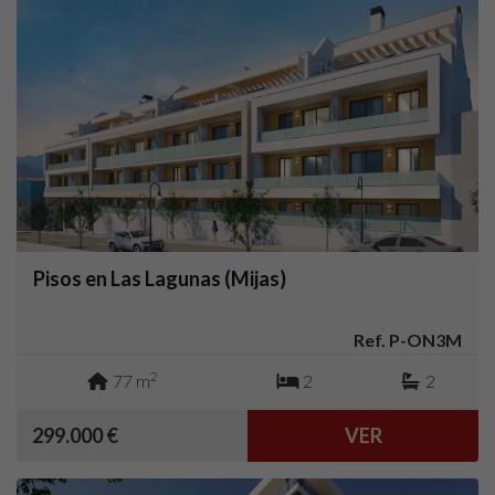
Pisos en Las Lagunas (Mijas)
Ref. P-ON3M
2
77 m
2
2
299.000 €
VER