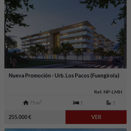
Nueva Promoción - Urb. Los Pacos (Fuengirola)
Ref. NP-LMH
2
75 m
1
1
255.000 €
VER