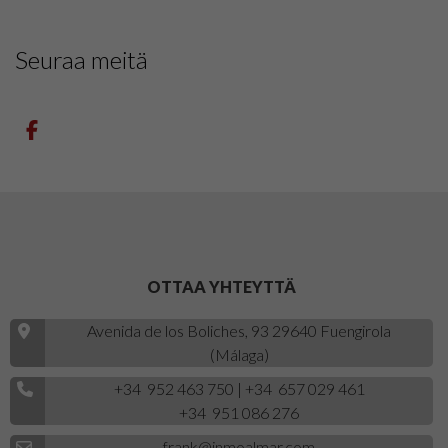
Seuraa meitä
OTTAA YHTEYTTÄ
Avenida de los Boliches, 93 29640 Fuengirola
(Málaga)
+34 952 463 750
|
+34 657 029 461
+34 951 086 276
frank@inmoalmar.com