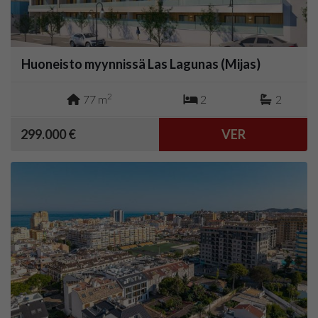
Huoneisto myynnissä Las Lagunas (Mijas)
2
77 m
2
2
299.000 €
VER