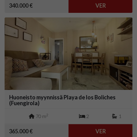
340.000 €
VER
Huoneisto myynnissä Playa de los Boliches
(Fuengirola)
2
70 m
2
1
365.000 €
VER