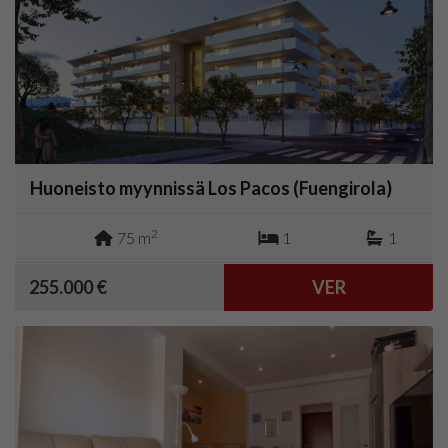
Huoneisto myynnissä Los Pacos (Fuengirola)
2
75 m
1
1
255.000 €
VER