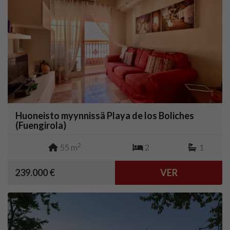
Huoneisto myynnissä Playa de los Boliches
(Fuengirola)
2
55 m
2
1
239.000 €
VER