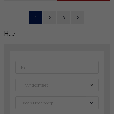
1
2
3
Hae
Omaisuuden tyyppi
▼