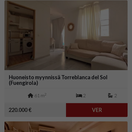
Huoneisto myynnissä Torreblanca del Sol
(Fuengirola)
2
61 m
2
2
220.000 €
VER