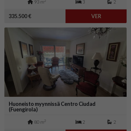
2
93 m
3
2
335.500 €
VER
Huoneisto myynnissä Centro Ciudad
(Fuengirola)
2
80 m
2
2