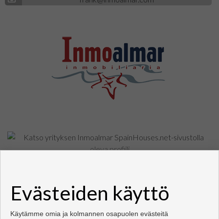
Asunnot ja talo myytävänä Fuengirola
Evästeiden käyttö
Copyright © 2026. Kaikki oikeudet pidätetään.
Kehittämisestä vastaa
Inmoenter
.
Käyttöehdot
|
tietosuojakäytännön
|
Cookies policy
Käytämme omia ja kolmannen osapuolen evästeitä