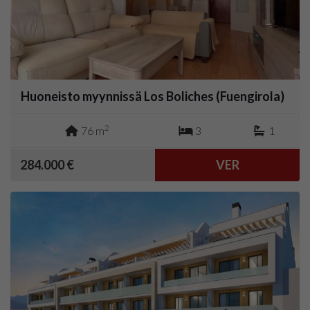
Huoneisto myynnissä Los Boliches (Fuengirola)
2
76 m
3
1
284.000 €
VER