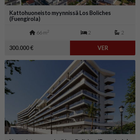
Kattohuoneisto myynnissä Los Boliches
(Fuengirola)
2
66 m
2
2
300.000 €
VER