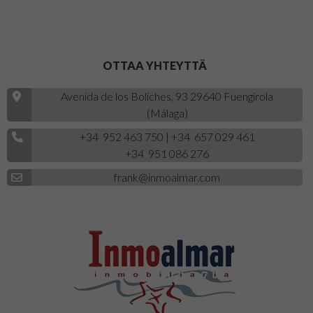
OTTAA YHTEYTTÄ
Avenida de los Boliches, 93 29640 Fuengirola
(Málaga)
+34 952 463 750
|
+34 657 029 461
+34 951 086 276
frank@inmoalmar.com