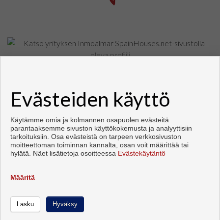
Asunnot ja talo myytävänä Fuengirola
Evästeiden käyttö
Copyright © 2026. Kaikki oikeudet pidätetään.
Kehittämisestä vastaa
Inmoenter
.
Käyttöehdot
|
tietosuojakäytännön
|
Cookies policy
Käytämme omia ja kolmannen osapuolen evästeitä
parantaaksemme sivuston käyttökokemusta ja analyyttisiin
tarkoituksiin. Osa evästeistä on tarpeen verkkosivuston
moitteettoman toiminnan kannalta, osan voit määrittää tai
hylätä. Näet lisätietoja osoitteessa
Evästekäytäntö
Määritä