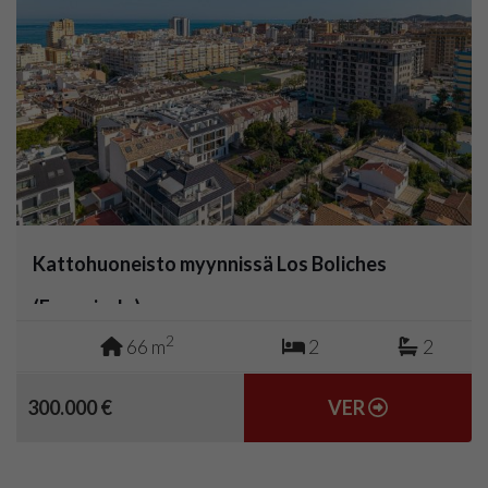
Kattohuoneisto myynnissä Los Boliches
(Fuengirola)
2
66 m
2
2
300.000 €
VER