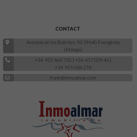
CONTACT
Avenida de los Boliches, 93 29640 Fuengirola
(Málaga)
+34 952 463 750
|
+34 657 029 461
+34 951 086 276
frank@inmoalmar.com