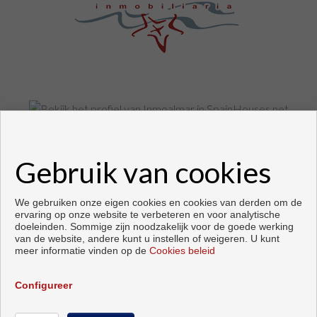
Woningen en huizen te koop in Fuengirola
Gebruik van cookies
Copyright © 2026. alle rechten voorbehouden.
Ontwikkeld door
Inmoenter
.
Voorwaarden en privacybeleid
|
Privacybeleid
|
Cookies policy
We gebruiken onze eigen cookies en cookies van derden om de
ervaring op onze website te verbeteren en voor analytische
doeleinden. Sommige zijn noodzakelijk voor de goede werking
van de website, andere kunt u instellen of weigeren. U kunt
meer informatie vinden op de
Cookies beleid
Configureer