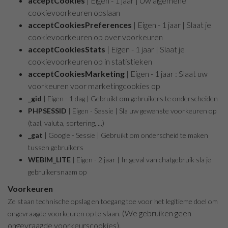
acceptCookies
| Eigen - 1 jaar | Uw algemene
cookievoorkeuren opslaan
acceptCookiesPreferences
| Eigen - 1 jaar | Slaat je
cookievoorkeuren op over voorkeuren
acceptCookiesStats
| Eigen - 1 jaar | Slaat je
cookievoorkeuren op in statistieken
acceptCookiesMarketing
| Eigen - 1 jaar : Slaat uw
voorkeuren voor marketingcookies op
_gid
| Eigen - 1 dag | Gebruikt om gebruikers te onderscheiden
PHPSESSID
| Eigen - Sessie | Sla uw gewenste voorkeuren op
(taal, valuta, sortering, ...)
_gat
| Google - Sessie | Gebruikt om onderscheid te maken
tussen gebruikers
WEBIM_LITE
| Eigen - 2 jaar | In geval van chatgebruik sla je
gebruikersnaam op
Voorkeuren
Ze staan technische opslag en toegang toe voor het legitieme doel om
(We gebruiken geen
ongevraagde voorkeuren op te slaan.
ongevraagde voorkeurscookies).