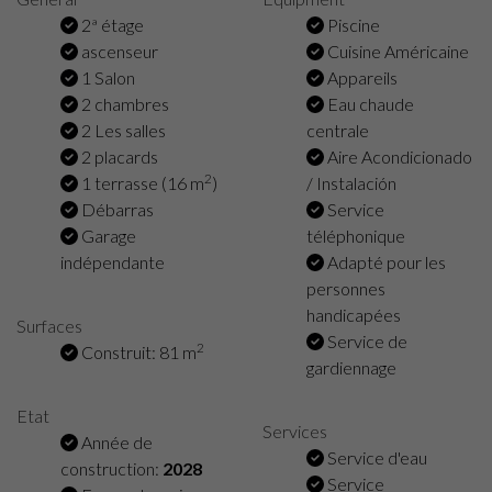
2ª étage
Piscine
ascenseur
Cuisine Américaine
1 Salon
Appareils
2 chambres
Eau chaude
2 Les salles
centrale
2 placards
Aire Acondicionado
2
1 terrasse (16 m
)
/ Instalación
Débarras
Service
Garage
téléphonique
indépendante
Adapté pour les
personnes
handicapées
Surfaces
Service de
2
Construit: 81 m
gardiennage
Etat
Services
Année de
Service d'eau
construction:
2028
Service