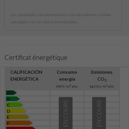
Los resultados son orientativos y no vinculantes y estan
calculados con los datos introducidos.
Certificat énergétique
CALIFICACIÓN
Consumo
Emisiones
ENERGÉTICA
energía
CO
2
2
2
kW h / m
año
kg CO
/ m
año
2
A
B
EN COURS
EN COURS
C
D
E
F