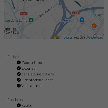
Leaflet
| Map data ©
GoogleMaps
Endroit
Zone urbaine
Extérieur
dans la zone côtière
Orientacion sudest
Vues à la mer
Proche de
Écoles