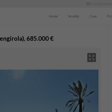
frank@inmoal
Home
Vendite
Case
Pr
uengirola), 685.000 €