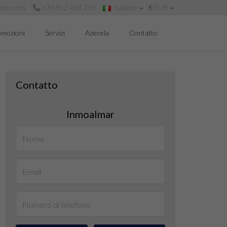
mar.com
+34 952 463 750
Italiano
€
EUR
omozioni
Servizi
Azienda
Contatto
Contatto
Inmoalmar