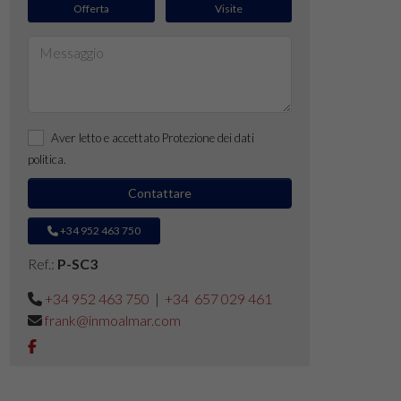
Offerta
Visite
Aver letto e accettato
Protezione dei dati
politica
.
Contattare
+34 952 463 750
Ref.:
P-SC3
+34 952 463 750
|
+34 657 029 461
frank@inmoalmar.com