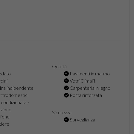
a
Qualità
edato
Pavimenti in marmo
dini
Vetri Climalit
na indipendente
Carpenteria in legno
ttrodomestici
Porta rinforzata
 condizionata /
azione
Sicurezza
efono
Sorveglianza
tiere