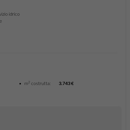
izio idrico
e
2
m
costrutta:
3.743 €