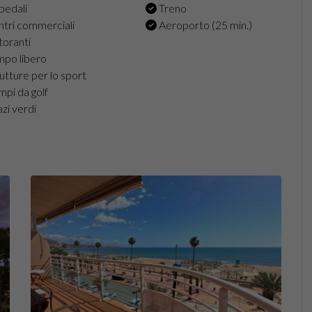
edali
Treno
tri commerciali
Aeroporto (25 min.)
toranti
po libero
utture per lo sport
pi da golf
zi verdi