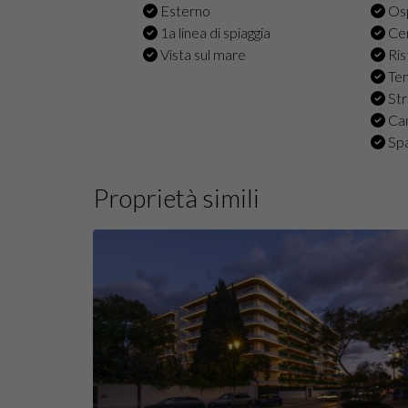
Esterno
Osp
1a linea di spiaggia
Cen
Vista sul mare
Ris
Tem
Str
Cam
Spa
Proprietà simili