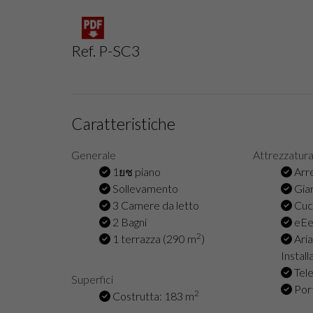
Ref. P-SC3
Caratteristiche
Generale
Attrezzatur
1ยช piano
Arr
Sollevamento
Giar
3 Camere da letto
Cuci
2 Bagni
eEe
2
1 terrazza (290 m
)
Aria
Install
Tel
Superfici
Por
2
Costrutta: 183 m