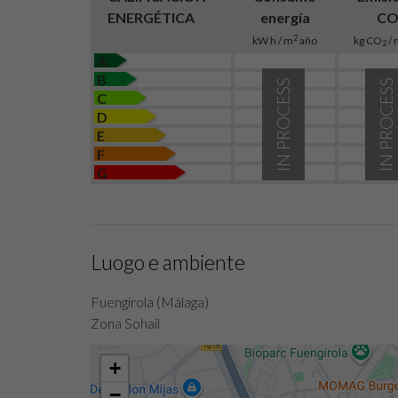
ENERGÉTICA
energía
C
2
kW h / m
año
kg CO
/ 
2
A
B
IN PROCESS
IN PROCESS
C
D
E
F
G
Luogo e ambiente
Fuengirola (Málaga)
Zona Sohail
+
−