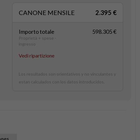
CANONE MENSILE
2.395 €
Importo totale
598.305 €
Proprietà + spese -
ingresso
Vedi ripartizione
Los resultados son orientativos y no vinculantes y
estan calculados con los datos introducidos.
ones