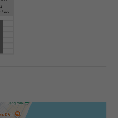
O
2
2
m
año