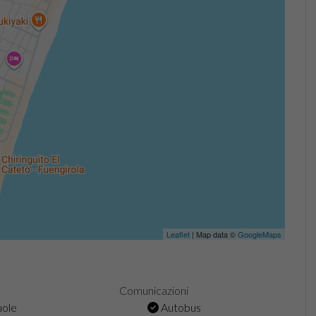
Leaflet
| Map data ©
GoogleMaps
Comunicazioni
ole
Autobus