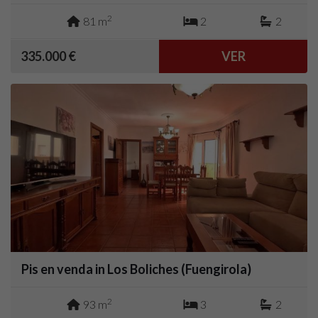
2
81 m
2
2
335.000 €
VER
Pis en venda in Los Boliches (Fuengirola)
2
93 m
3
2