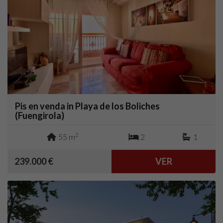
Pis en venda in Playa de los Boliches
(Fuengirola)
2
55 m
2
1
239.000 €
VER