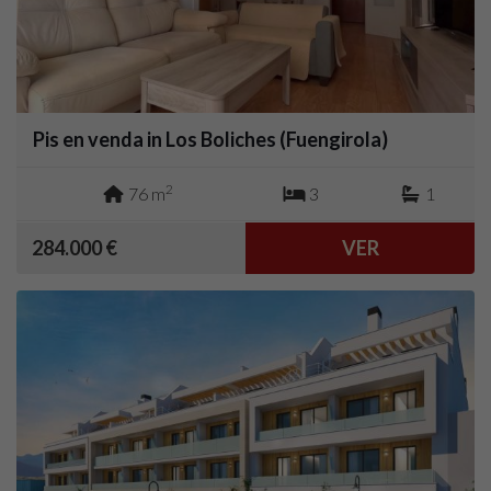
Pis en venda in Los Boliches (Fuengirola)
2
76 m
3
1
284.000 €
VER