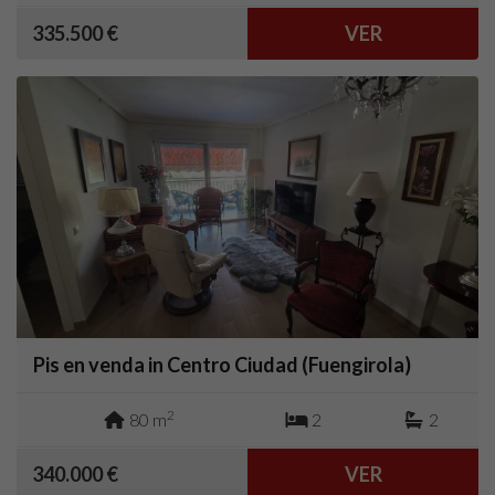
335.500 €
VER
Pis en venda in Centro Ciudad (Fuengirola)
2
80 m
2
2
340.000 €
VER