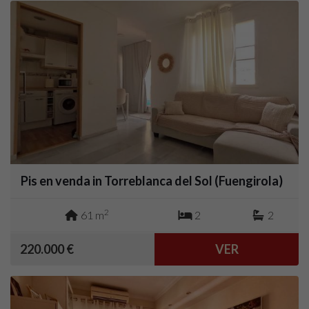
Pis en venda in Torreblanca del Sol (Fuengirola)
2
61 m
2
2
220.000 €
VER