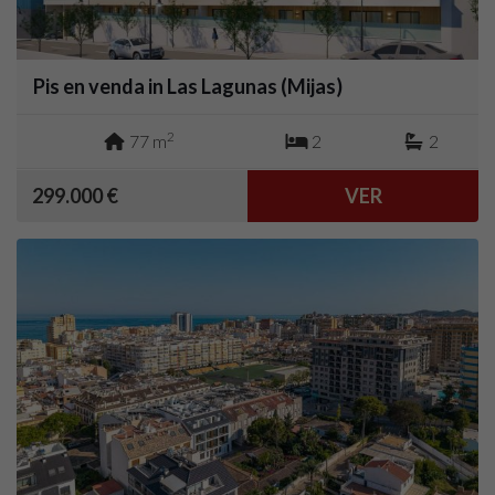
Pis en venda in Las Lagunas (Mijas)
2
77 m
2
2
299.000 €
VER