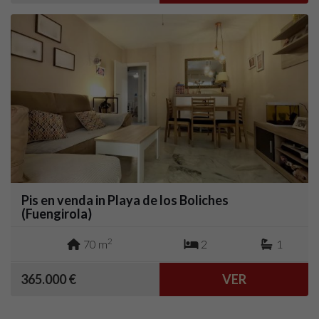
Pis en venda in Playa de los Boliches
(Fuengirola)
2
70 m
2
1
365.000 €
VER