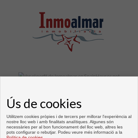
Pisos y casas en venta en Fuengirola
Ús de cookies
Copyright © 2026. Tots els drets reservats.
Desenvolupat per
Inmoenter
.
Avís legal
|
política de protecció de
dades
|
Cookies policy
Utilitzem cookies pròpies i de tercers per millorar l'experiència al
nostre lloc web i amb finalitats analítiques. Algunes són
necessàries per al bon funcionament del lloc web, altres les
pots configurar o rebutjar. Podeu veure més informació a la
Política de cookies