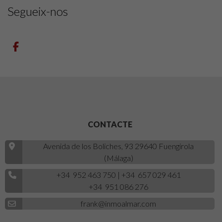
Segueix-nos
CONTACTE
Avenida de los Boliches, 93 29640 Fuengirola
(Málaga)
+34 952 463 750
|
+34 657 029 461
+34 951 086 276
frank@inmoalmar.com