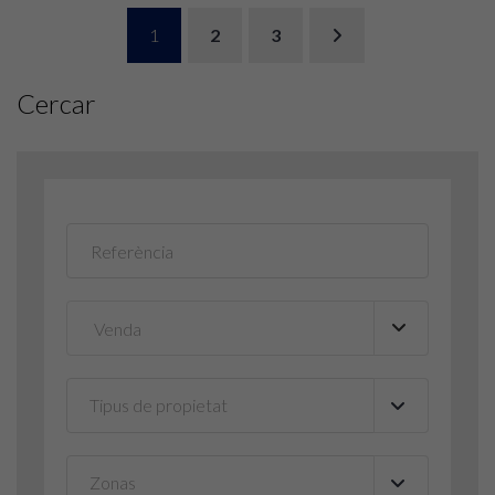
1
2
3
Cercar
Tipus de propietat
▼
Zonas
▼