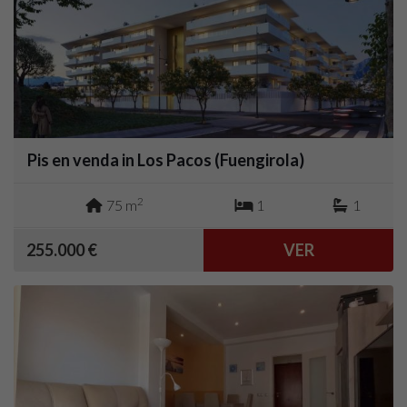
Pis en venda in Los Pacos (Fuengirola)
2
75 m
1
1
255.000 €
VER