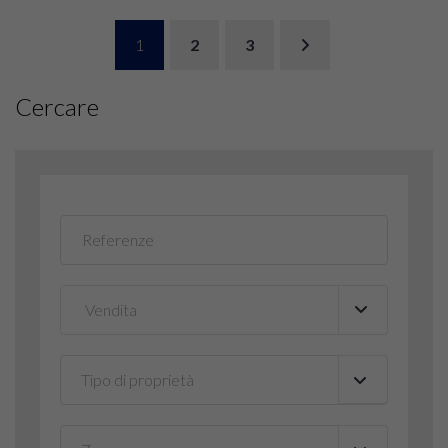
1
2
3
Cercare
Tipo di proprietà
▼
▼