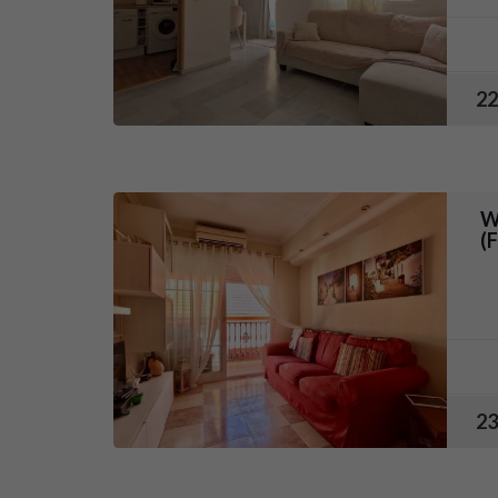
22
W
(
23