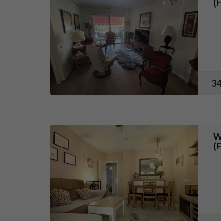
(
34
W
(