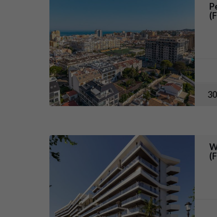
P
(
30
W
(