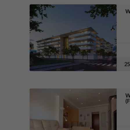
W
25
W
(