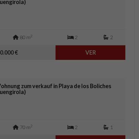
Fuengirola)
2
80 m
2
2
0.000 €
VER
ohnung zum verkauf in Playa de los Boliches
Fuengirola)
2
70 m
2
1