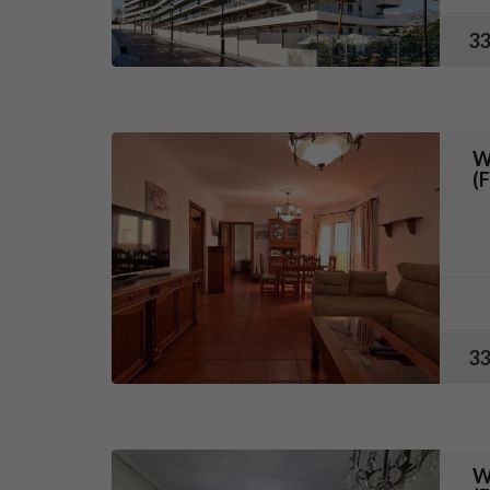
33
W
(
33
W