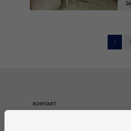
36
1
KONTAKT
Avenida de los Boliches, 93 29640 Fuengirola
(Málaga)