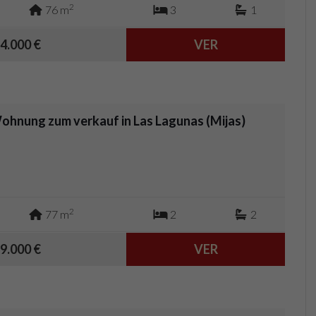
2
76 m
3
1
4.000 €
VER
ohnung zum verkauf in Las Lagunas (Mijas)
2
77 m
2
2
9.000 €
VER