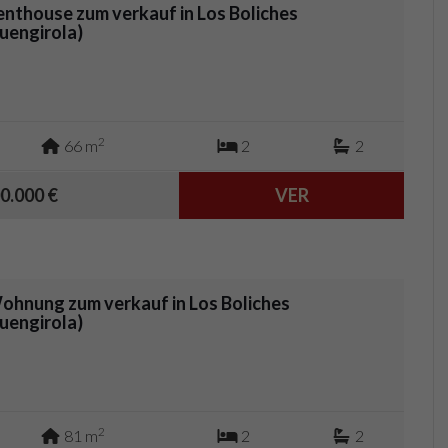
enthouse zum verkauf in Los Boliches
Fuengirola)
2
66 m
2
2
0.000 €
VER
ohnung zum verkauf in Los Boliches
Fuengirola)
2
81 m
2
2