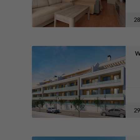
28
W
29