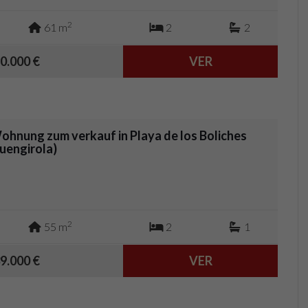
2
61 m
2
2
0.000 €
VER
ohnung zum verkauf in Playa de los Boliches
Fuengirola)
2
55 m
2
1
9.000 €
VER