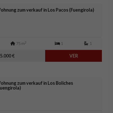
ohnung zum verkauf in Los Pacos (Fuengirola)
2
75 m
1
1
5.000 €
VER
ohnung zum verkauf in Los Boliches
Fuengirola)