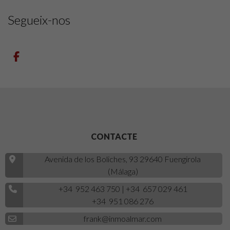
Segueix-nos
CONTACTE
Avenida de los Boliches, 93 29640 Fuengirola
(Málaga)
+34 952 463 750
|
+34 657 029 461
+34 951 086 276
frank@inmoalmar.com