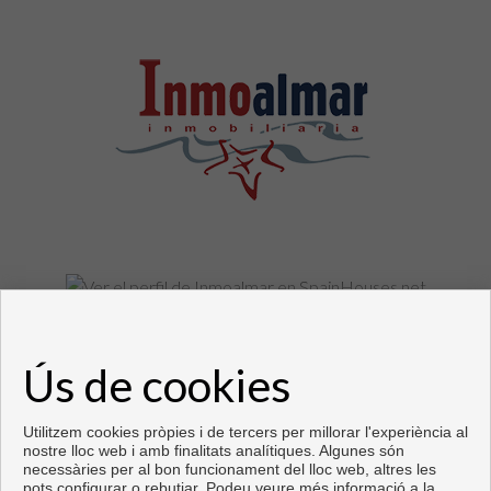
Pisos y casas en venta en Fuengirola
Ús de cookies
Copyright © 2026. Tots els drets reservats.
Desenvolupat per
Inmoenter
.
Avís legal
|
política de protecció de
dades
|
Cookies policy
Utilitzem cookies pròpies i de tercers per millorar l'experiència al
nostre lloc web i amb finalitats analítiques. Algunes són
necessàries per al bon funcionament del lloc web, altres les
pots configurar o rebutjar. Podeu veure més informació a la