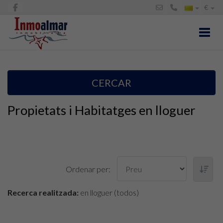
€
Toggl
CERCAR
Propietats i Habitatges en lloguer
Ordenar per:
Recerca realitzada:
en lloguer (todos)