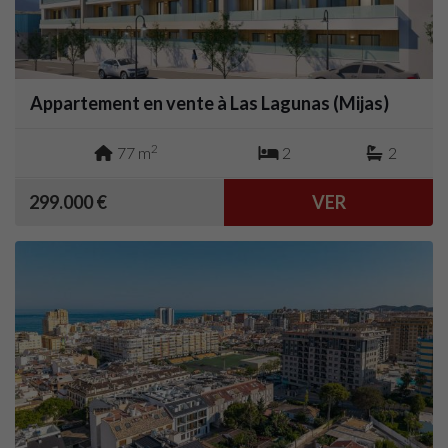
Appartement en vente à Las Lagunas (Mijas)
2
77 m
2
2
299.000 €
VER