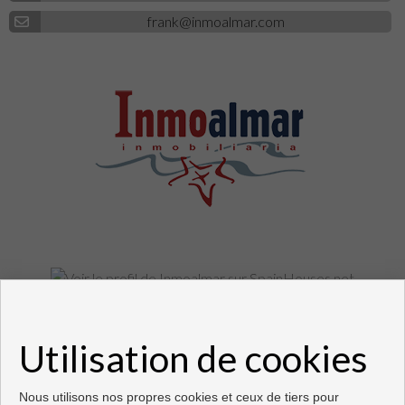
frank@inmoalmar.com
Appartements et maisons à vendre à Fuengirola
Utilisation de cookies
Copyright © 2026. Tous droits réservés.
Développé près
Inmoenter
.
Avis Légal
|
politique de protection des
données
|
Cookies policy
Nous utilisons nos propres cookies et ceux de tiers pour