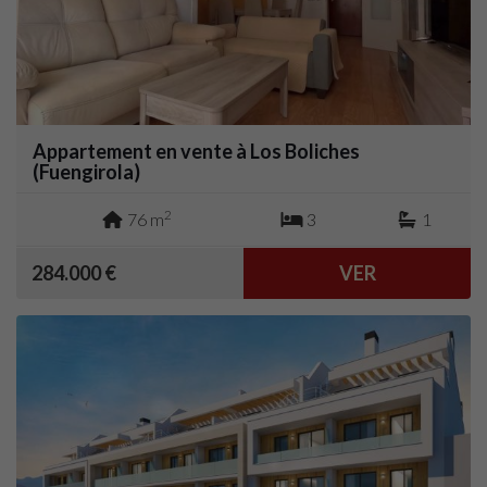
Appartement en vente à Los Boliches
(Fuengirola)
2
76 m
3
1
284.000 €
VER