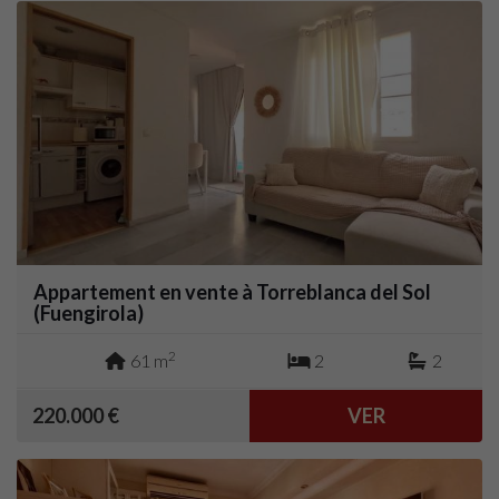
Appartement en vente à Torreblanca del Sol
(Fuengirola)
2
61 m
2
2
220.000 €
VER