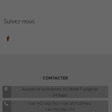
Suivez-nous
CONTACTER
Avenida de los Boliches, 93 29640 Fuengirola
(Málaga)
+34 952 463 750
|
+34 657 029 461
+34 951 086 276