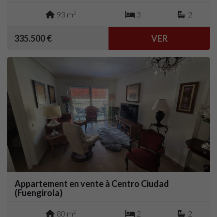
2
93 m
3
2
335.500 €
VER
Appartement en vente à Centro Ciudad
(Fuengirola)
2
80 m
2
2