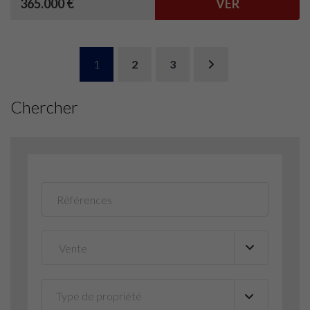
365.000 €
VER
1
2
3
Chercher
Type de propriété
▼